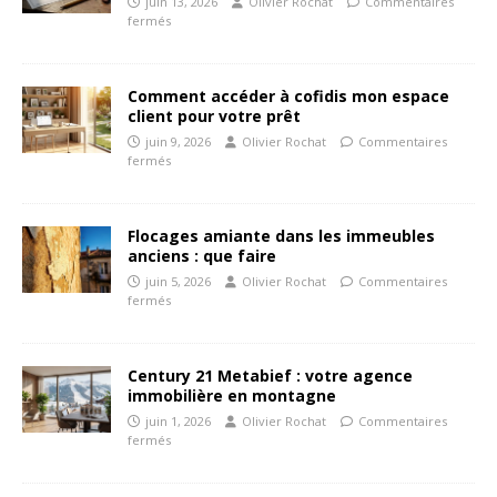
juin 13, 2026
Olivier Rochat
Commentaires
fermés
Comment accéder à cofidis mon espace
client pour votre prêt
juin 9, 2026
Olivier Rochat
Commentaires
fermés
Flocages amiante dans les immeubles
anciens : que faire
juin 5, 2026
Olivier Rochat
Commentaires
fermés
Century 21 Metabief : votre agence
immobilière en montagne
juin 1, 2026
Olivier Rochat
Commentaires
fermés