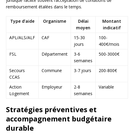
juridique facilite souvent l’acceptation de conditions de
remboursement étalées dans le temps.
Type d’aide
Organisme
Délai
Montant
moyen
indicatif
APL/ALS/ALF
CAF
15-30
100-
jours
400€/mois
FSL
Département
3-6
500-3000€
semaines
Secours
Commune
3-7 jours
200-800€
CCAS
Action
Employeur
2-8
Variable
Logement
semaines
Stratégies préventives et
accompagnement budgétaire
durable