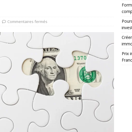
Forma
comp
Pourq
Commentaires fermés
inves
Créer
immob
Prix 
Franc